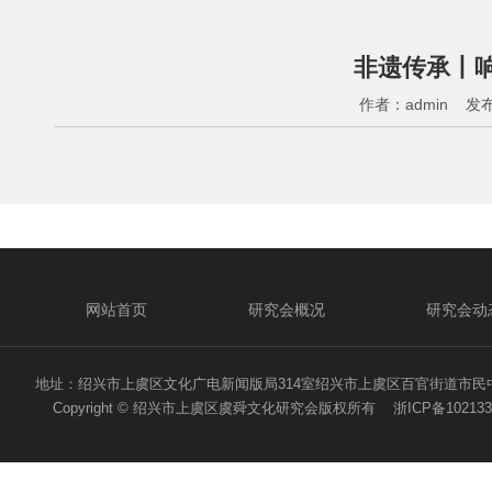
非遗传承丨响
作者：
admin
发布
网站首页
研究会概况
研究会动
地址：绍兴市上虞区文化广电新闻版局314室绍兴市上虞区百官街道市民中心二路1号 电话
Copyright © 绍兴市上虞区虞舜文化研究会版权所有
浙ICP备102133