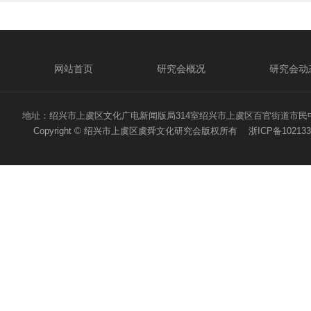
网站首页
研究会概况
研究会动
地址：绍兴市上虞区文化广电新闻版局314室绍兴市上虞区百官街道市民中心二路1号 电话
Copyright © 绍兴市上虞区虞舜文化研究会版权所有
浙ICP备102133